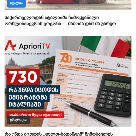
ᲘᲢᲐᲚᲘᲐ
საქართველოდან იტალიაში ჩამოყვანილი
ორწლინახევრის გოგონა — მამობა დნმ-მა უარყო
ᲔᲛᲘᲒᲠᲐᲪᲘᲐ
რა უნდა იცოდეს „კოლფ-ბადანტემ“ შემოსავლის