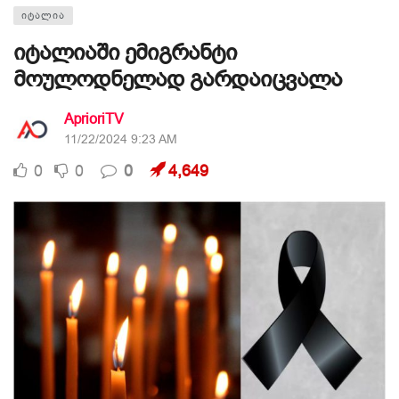
ᲘᲢᲐᲚᲘᲐ
იტალიაში ემიგრანტი
მოულოდნელად გარდაიცვალა
AprioriTV
11/22/2024 9:23 AM
0
0
0
4,649