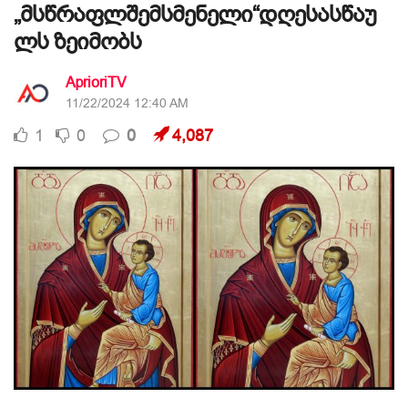
„მსწრაფლშემსმენელი“დღესასწაუ
ლს ზეიმობს
AprioriTV
11/22/2024 12:40 AM
1
0
0
4,087