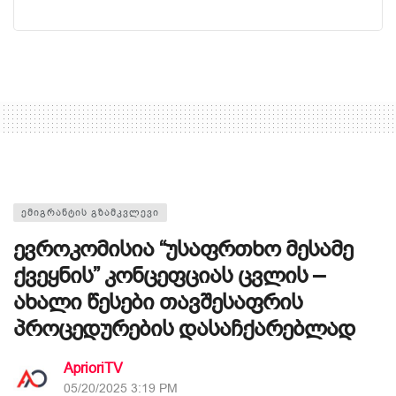
ᲔᲛᲘᲒᲠᲐᲜᲢᲘᲡ ᲒᲖᲐᲛᲙᲕᲚᲔᲕᲘ
ევროკომისია “უსაფრთხო მესამე
ქვეყნის” კონცეფციას ცვლის –
ახალი წესები თავშესაფრის
პროცედურების დასაჩქარებლად
AprioriTV
05/20/2025 3:19 PM