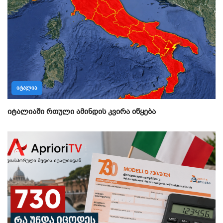
ᲘᲢᲐᲚᲘᲐ
იტალიაში რთული ამინდის კვირა იწყება