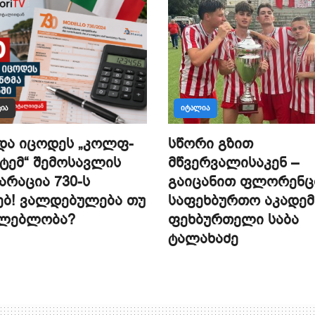
ᲘᲐ
ᲘᲢᲐᲚᲘᲐ
და იცოდეს „კოლფ-
სწორი გზით
ტემ“ შემოსავლის
მწვერვალისაკენ –
რაცია 730-ს
გაიცანით ფლორენც
ებ! ვალდებულება თუ
საფეხბურთო აკადემ
ძლებლობა?
ფეხბურთელი საბა
ტალახაძე