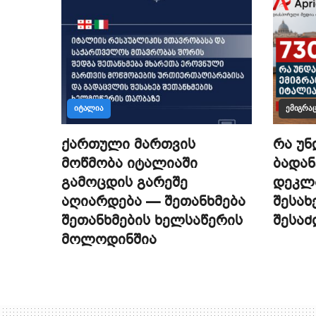
ᲘᲢᲐᲚᲘᲐ
ᲔᲛᲘᲒᲠᲐᲪ
ქართული მართვის
რა უნ
მოწმობა იტალიაში
ბადან
გამოცდის გარეშე
დეკლა
აღიარდება — შეთანხმება
შესახ
შეთანხმების ხელსაწერის
შესა
მოლოდინშია