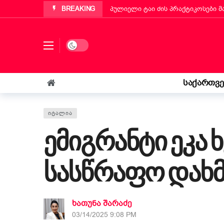
BREAKING
პუტინიანოს მერმა ქართველ ემიგ
„ბეტა ჰოლდინგი“ EBIT 2026-ის მ
ქართველმა ემიგრანტმა მოსწავლე
Dark mode
რა უნდა იცოდეს „კოლფ-ბადანტემ
იტალიის პარლამენტმა „უსაფრთხოე
საქართვ
„საფრანგეთმა სიცოცხლე მაჩუქა, 
ᲘᲢᲐᲚᲘᲐ
ემიგრანტი ეკა 
სასწრაფო დახმ
ხათუნა შარაძე
03/14/2025 9:08 PM