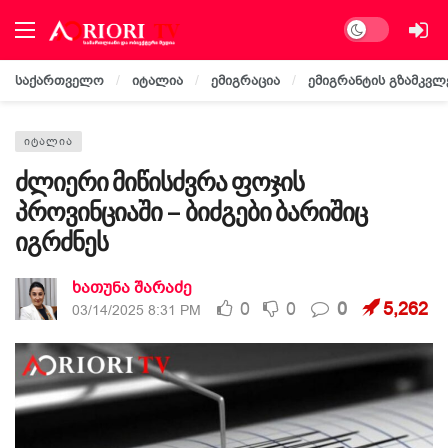
Dark mode
საქართველო
იტალია
ემიგრაცია
ემიგრანტის გზამკვლ
ᲘᲢᲐᲚᲘᲐ
ძლიერი მიწისძვრა ფოჯის
პროვინციაში – ბიძგები ბარიშიც
იგრძნეს
ხათუნა შარაძე
0
0
0
5,262
03/14/2025 8:31 PM