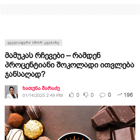
ᲧᲕᲔᲚᲐᲤᲔᲠᲘ ᲡᲬᲝᲠ ᲙᲕᲔᲑᲐᲖᲔ
მამუკას რჩევები – რამდენ
პროცენტიანი შოკოლადი ითვლება
ჯანსაღად?
ხათუნა შარაძე
0
0
0
196
01/14/2025 2:49 PM