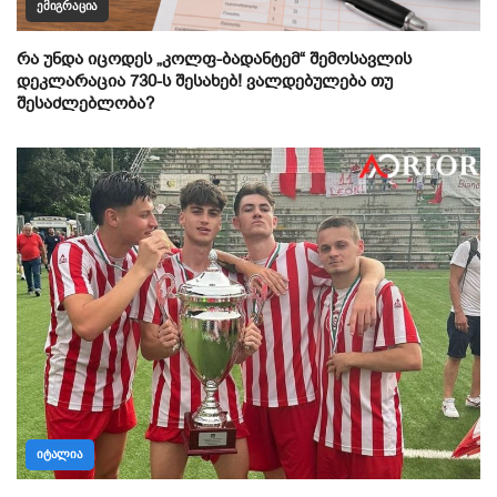
ᲔᲛᲘᲒᲠᲐᲪᲘᲐ
რა უნდა იცოდეს „კოლფ-ბადანტემ“ შემოსავლის
დეკლარაცია 730-ს შესახებ! ვალდებულება თუ
შესაძლებლობა?
ᲘᲢᲐᲚᲘᲐ