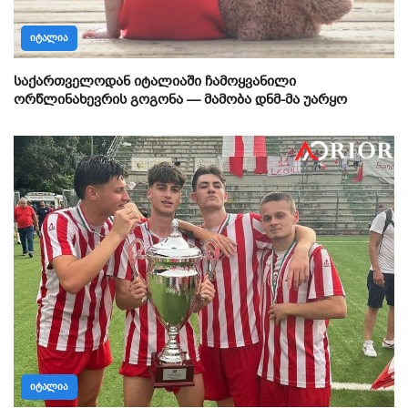
ᲘᲢᲐᲚᲘᲐ
საქართველოდან იტალიაში ჩამოყვანილი
ორწლინახევრის გოგონა — მამობა დნმ-მა უარყო
ᲘᲢᲐᲚᲘᲐ