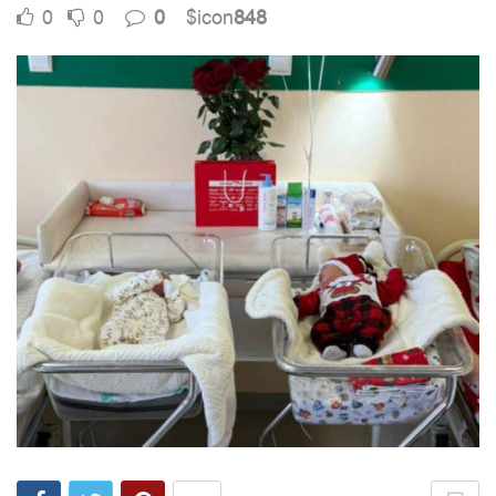
0
0
0
$icon
848