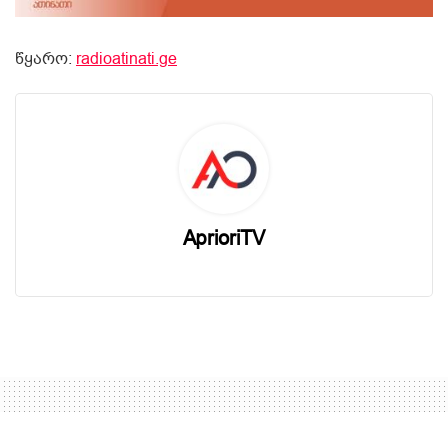
წყარო:
radioatinati.ge
AprioriTV