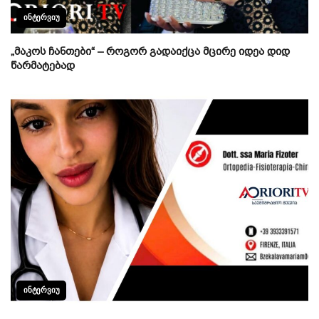
ᲘᲜᲢᲔᲠᲕᲘᲣ
„მაკოს ჩანთები“ – როგორ გადაიქცა მცირე იდეა დიდ
წარმატებად
ᲘᲜᲢᲔᲠᲕᲘᲣ