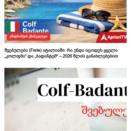
ᲔᲛᲘᲒᲠᲐᲜᲢᲘᲡ ᲒᲖᲐᲛᲙᲕᲚᲔᲕᲘ
შვებულება (Ferie) იტალიაში: რა უნდა იცოდეს ყველა
„კოლფმა“ და „ბადანტემ“ – 2026 წლის განახლებებით