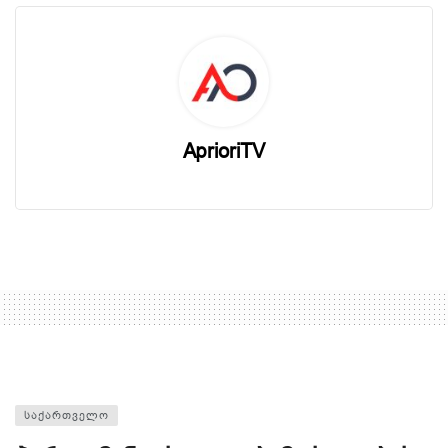
AprioriTV
ᲡᲐᲥᲐᲠᲗᲕᲔᲚᲝ