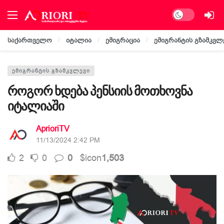
Dark mode
საქართველო
იტალია
ემიგრაცია
ემიგრანტის გზამკვლ
ᲔᲛᲘᲒᲠᲐᲜᲢᲘᲡ ᲒᲖᲐᲛᲙᲕᲚᲔᲕᲘ
როგორ ხდება პენსიის მოთხოვნა
იტალიაში
AprioriTV
11/13/2024 2:42 PM
2
0
0
$icon
1,503