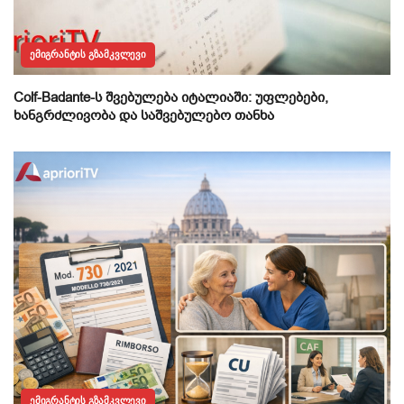
ᲔᲛᲘᲒᲠᲐᲜᲢᲘᲡ ᲒᲖᲐᲛᲙᲕᲚᲔᲕᲘ
Colf-Badante-ს შვებულება იტალიაში: უფლებები,
ხანგრძლივობა და საშვებულებო თანხა
ᲔᲛᲘᲒᲠᲐᲜᲢᲘᲡ ᲒᲖᲐᲛᲙᲕᲚᲔᲕᲘ