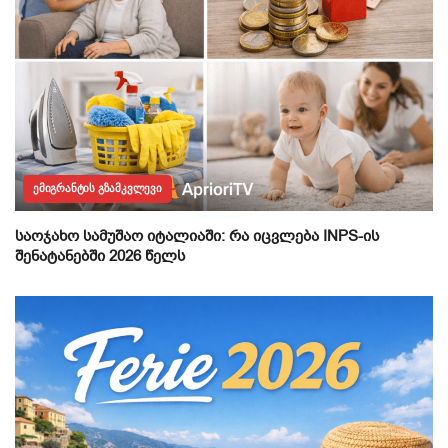
ᲔᲛᲘᲒᲠᲐᲜᲢᲘᲡ ᲒᲖᲐᲛᲙᲕᲚᲔᲕᲘ
საოჯახო სამუშაო იტალიაში: რა იცვლება INPS-ის
შენატანებში 2026 წელს