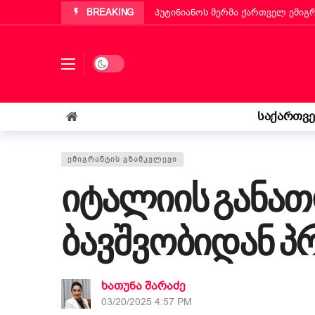
BREAKING
პუტინიანოს მერმა ქართველ ემიგ
„ბეტა ჰოლდინგი“ EBIT 2026-ის მ
ქართველმა ემიგრანტმა მოსწავლე
Dark mode
რა უნდა იცოდეს „კოლფ-ბადანტემ
იტალიის პარლამენტმა „უსაფრთხოე
საქართვ
„საფრანგეთმა სიცოცხლე მაჩუქა, 
ᲔᲛᲘᲒᲠᲐᲜᲢᲘᲡ ᲒᲖᲐᲛᲙᲕᲚᲔᲕᲘ
იტალიის განათ
ბავშვობიდან 
ხათუნა შარაძე
03/20/2025 4:57 PM