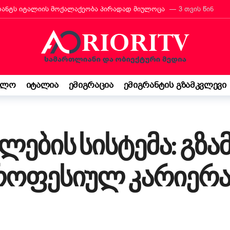
რანტს იტალიის მოქალაქეობა პირადად მიულოცა
3 თვის წინ
თავარი მხარდამჭერია — ბათუმი ტურიზმის საერთაშორისო გამოფენა
მ იტალიაში პოეზიის კონკურსი მოიგო
3 თვის წინ
“ შემოსავლის დეკლარაცია 730-ს შესახებ! ვალდებულება თუ შესაძ
ბის დეკრეტი“ დაამტკიცა – რას ნიშნავს ეს ემიგრანტებისთვის
3
ელო
იტალია
ემიგრაცია
ემიგრანტის გზამკვლევი
საქართველო კი ჩემი ფესვებია“ — 15 წლის ბარბარე მანჯგალაძის 
ლების სისტემა: გზა
პროფესიულ კარიერ