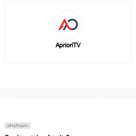
AprioriTV
ᲔᲛᲘᲒᲠᲐᲪᲘᲐ