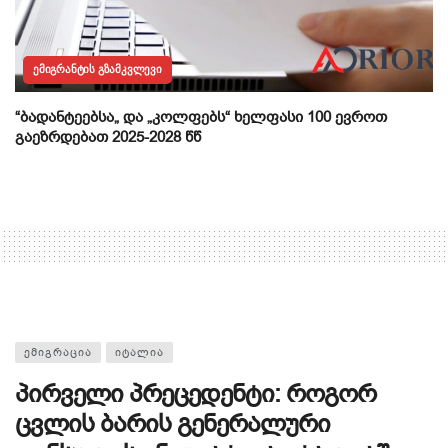
ᲔᲛᲘᲒᲠᲐᲜᲢᲘᲡ ᲒᲖᲐᲛᲙᲕᲚᲔᲕᲘ
“ბადანტეებსა„ და „კოლფებს“ ხელფასი 100 ევროთ
გაეზრდებათ 2025-2028 წწ
ᲔᲛᲘᲒᲠᲐᲪᲘᲐ
ᲘᲢᲐᲚᲘᲐ
პირველი პრეცედენტი: როგორ
ცვლის ბარის გენერალური