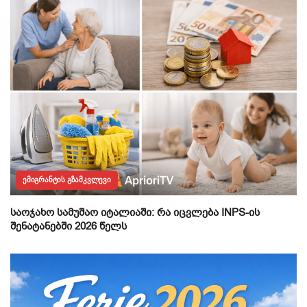
ᲔᲛᲘᲒᲠᲐᲜᲢᲘᲡ ᲒᲖᲐᲛᲙᲕᲚᲔᲕᲘ
საოჯახო სამუშაო იტალიაში: რა იცვლება INPS-ის
შენატანებში 2026 წელს