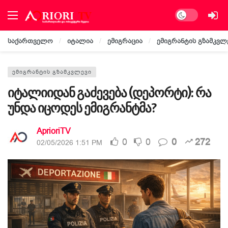
Dark mode
საქართველო
იტალია
ემიგრაცია
ემიგრანტის გზამკვლ
ᲔᲛᲘᲒᲠᲐᲜᲢᲘᲡ ᲒᲖᲐᲛᲙᲕᲚᲔᲕᲘ
იტალიიდან გაძევება (დეპორტი): რა
უნდა იცოდეს ემიგრანტმა?
AprioriTV
0
0
0
272
02/05/2026 1:51 PM