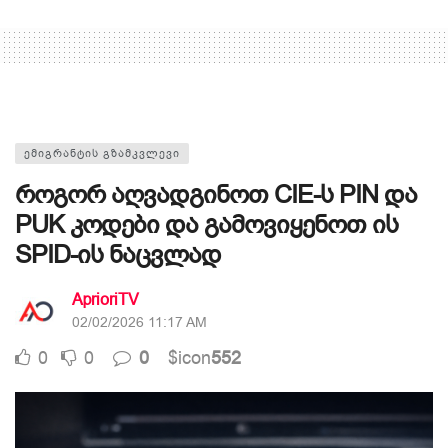
ᲔᲛᲘᲒᲠᲐᲜᲢᲘᲡ ᲒᲖᲐᲛᲙᲕᲚᲔᲕᲘ
როგორ აღვადგინოთ CIE-ს PIN და
PUK კოდები და გამოვიყენოთ ის
SPID-ის ნაცვლად
AprioriTV
02/02/2026 11:17 AM
0
0
0
$icon
552