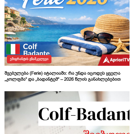
ᲔᲛᲘᲒᲠᲐᲜᲢᲘᲡ ᲒᲖᲐᲛᲙᲕᲚᲔᲕᲘ
შვებულება (Ferie) იტალიაში: რა უნდა იცოდეს ყველა
„კოლფმა“ და „ბადანტემ“ – 2026 წლის განახლებებით