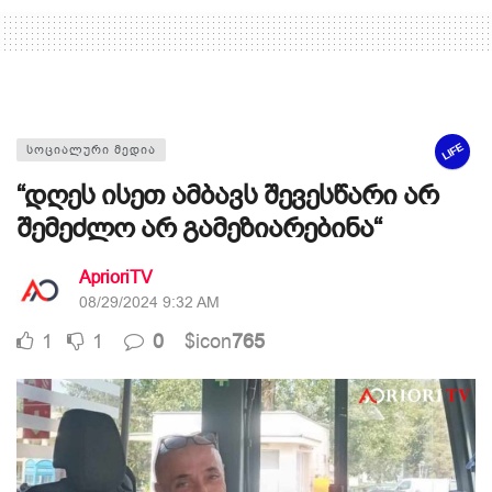
LIFE
ᲡᲝᲪᲘᲐᲚᲣᲠᲘ ᲛᲔᲓᲘᲐ
“დღეს ისეთ ამბავს შევესწარი არ
შემეძლო არ გამეზიარებინა“
AprioriTV
08/29/2024 9:32 AM
1
1
0
$icon
765