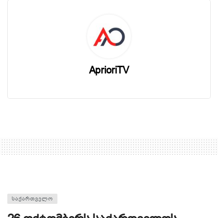
AprioriTV
ᲡᲐᲥᲐᲠᲗᲕᲔᲚᲝ